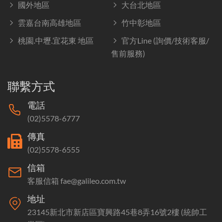
國外地區
大台北地區
雲嘉台南高雄地區
竹中彰地區
桃園.中壢.宜花東 地區
官方Line (詢價/技術客服/
售前服務)
聯繫方式
電話
(02)5578-6777
傳真
(02)5578-6555
信箱
客服信箱 fae@galileo.com.tw
地址
23145新北市新店區寶興路45巷8弄16號2樓 (統帥工