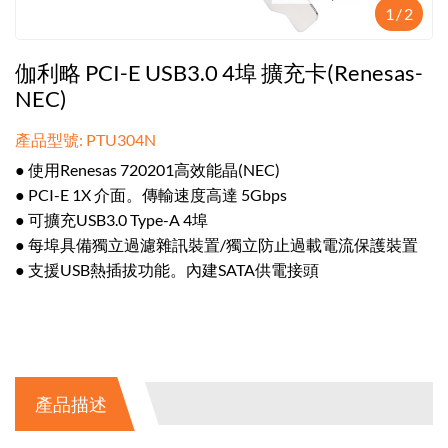
1
/
2
伽利略 PCI-E USB3.0 4埠 擴充卡(Renesas-
NEC)
產品型號: PTU304N
● 使用Renesas 720201高效能晶(NEC)
● PCI-E 1X 介面。傳輸速度高達 5Gbps
● 可擴充USB3.0 Type-A 4埠
● 每埠具備獨立過濾雜訊裝置/獨立防止過載電流保護裝置
● 支援USB熱插拔功能。內建SATA供電接頭
產品描述