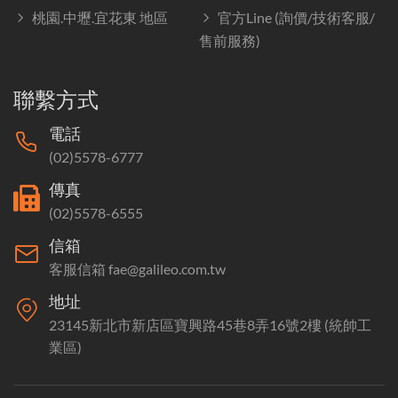
桃園.中壢.宜花東 地區
官方Line (詢價/技術客服/
售前服務)
聯繫方式
電話
(02)5578-6777
傳真
(02)5578-6555
信箱
客服信箱 fae@galileo.com.tw
地址
23145新北市新店區寶興路45巷8弄16號2樓 (統帥工
業區)