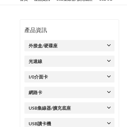
產品資訊
外接盒/硬碟座
光速線
I/0介面卡
網路卡
USB集線器/擴充底座
USB讀卡機