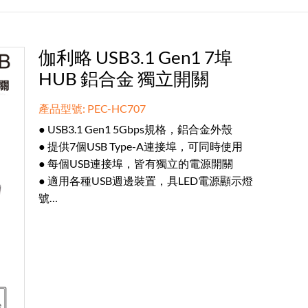
伽利略 USB3.1 Gen1 7埠
HUB 鋁合金 獨立開關
產品型號: PEC-HC707
● USB3.1 Gen1 5Gbps規格，鋁合金外殼
● 提供7個USB Type-A連接埠，可同時使用
● 每個USB連接埠，皆有獨立的電源開關
● 適用各種USB週邊裝置，具LED電源顯示燈
號
● 無需驅動隨插即用，具備USB熱插拔功能