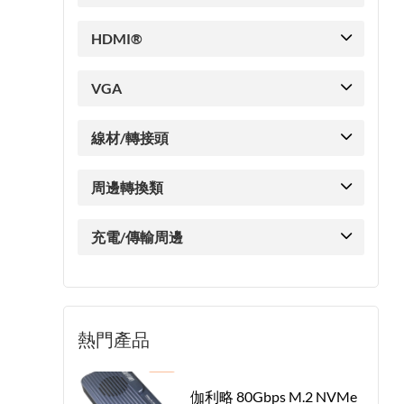
HDMI®
VGA
線材/轉接頭
周邊轉換類
充電/傳輸周邊
熱門產品
伽利略 80Gbps M.2 NVMe