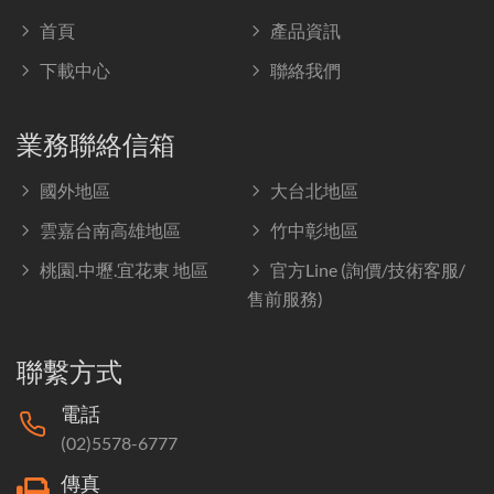
首頁
產品資訊
下載中心
聯絡我們
業務聯絡信箱
國外地區
大台北地區
雲嘉台南高雄地區
竹中彰地區
桃園.中壢.宜花東 地區
官方Line (詢價/技術客服/
售前服務)
聯繫方式
電話
(02)5578-6777
傳真