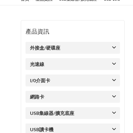
產品資訊
外接盒/硬碟座
光速線
I/0介面卡
網路卡
USB集線器/擴充底座
USB讀卡機