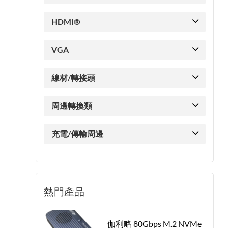
HDMI®
VGA
線材/轉接頭
周邊轉換類
充電/傳輸周邊
熱門產品
伽利略 80Gbps M.2 NVMe