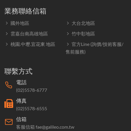
業務聯絡信箱
國外地區
大台北地區
雲嘉台南高雄地區
竹中彰地區
桃園.中壢.宜花東 地區
官方Line (詢價/技術客服/
售前服務)
聯繫方式
電話
(02)5578-6777
傳真
(02)5578-6555
信箱
客服信箱 fae@galileo.com.tw