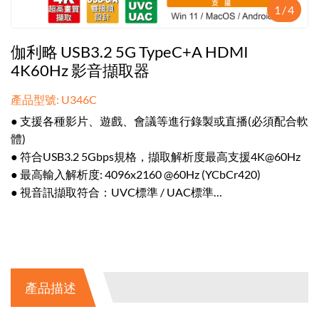
1
/
4
伽利略 USB3.2 5G TypeC+A HDMI
4K60Hz 影音擷取器
產品型號: U346C
● 支援各種影片、遊戲、會議等進行錄製或直播(必須配合軟
體)
● 符合USB3.2 5Gbps規格，擷取解析度最高支援4K@60Hz
● 最高輸入解析度: 4096x2160 @60Hz (YCbCr420)
● 視音訊擷取符合：UVC標準 / UAC標準
● 支援大部分影音擷取軟體(如:VLC、OBS、Amcap等，需自
行下載)
產品描述