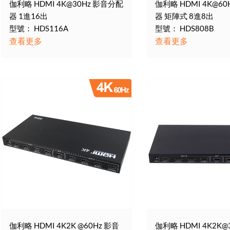
伽利略 HDMI 4K@30Hz 影音分配
伽利略 HDMI 4K@6
器 1進16出
器 矩陣式 8進8出
型號： HDS116A
型號： HDS808B
查看更多
查看更多
伽利略 HDMI 4K2K @60Hz 影音
伽利略 HDMI 4K2K