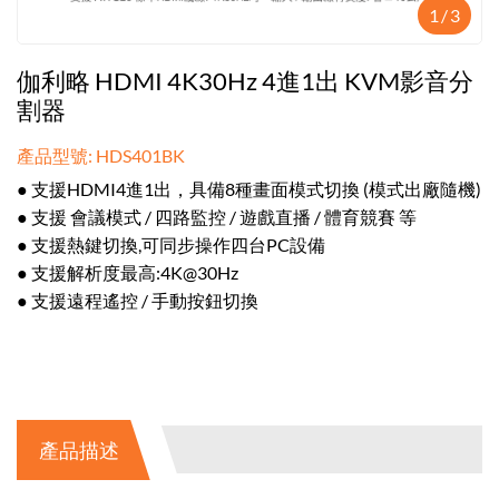
1
/
3
伽利略 HDMI 4K30Hz 4進1出 KVM影音分
割器
產品型號: HDS401BK
● 支援HDMI4進1出，具備8種畫面模式切換 (模式出廠隨機)
● 支援 會議模式 / 四路監控 / 遊戲直播 / 體育競賽 等
● 支援熱鍵切換,可同步操作四台PC設備
● 支援解析度最高:4K@30Hz
● 支援遠程遙控 / 手動按鈕切換
產品描述