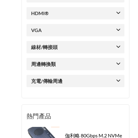
HDMI®
VGA
線材/轉接頭
周邊轉換類
充電/傳輸周邊
熱門產品
伽利略 80Gbps M.2 NVMe