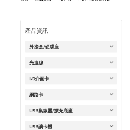
產品資訊
外接盒/硬碟座
光速線
I/0介面卡
網路卡
USB集線器/擴充底座
USB讀卡機