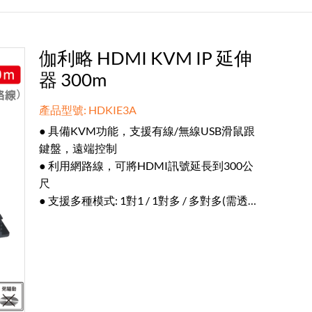
伽利略 HDMI KVM IP 延伸
器 300m
產品型號: HDKIE3A
● 具備KVM功能，支援有線/無線USB滑鼠跟
鍵盤，遠端控制
● 利用網路線，可將HDMI訊號延長到300公
尺
● 支援多種模式: 1對1 / 1對多 / 多對多(需透過
Switch Hub)
● 支援解析度最高: 1080p@60Hz
● 主體左右具備耳片，方便安裝在天花板 / 牆
面等環境