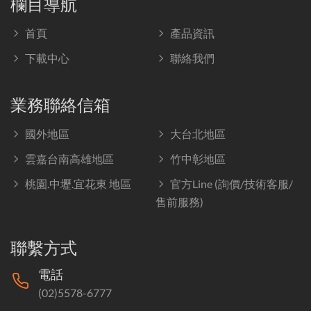
欄目導航
首頁
產品資訊
下載中心
聯絡我們
業務聯絡信箱
國外地區
大台北地區
雲嘉台南高雄地區
竹中彰地區
桃園.中壢.宜花東 地區
官方Line (詢價/技術客服/
售前服務)
聯繫方式
電話
(02)5578-6777