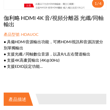
1
/
4
伽利略 HDMI 4K 音/視頻分離器 光纖/同軸
輸出
產品型號: HDAUOC
● 具備HDMI音源輸出功能，可將HDMI視訊和音源訊號分
別單獨輸出
● 支援光纖 / 同軸數位音源，以及R/L左右聲道輸出
● 支援4K高畫質輸出 (4K@30Hz)
● 支援EDID設定功能
● 隨插即用免驅動，具備LED指示燈號
產品描述