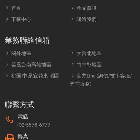
首頁
產品資訊
下載中心
聯絡我們
業務聯絡信箱
國外地區
大台北地區
雲嘉台南高雄地區
竹中彰地區
桃園.中壢.宜花東 地區
官方Line (詢價/技術客服/
售前服務)
聯繫方式
電話
(02)5578-6777
傳真