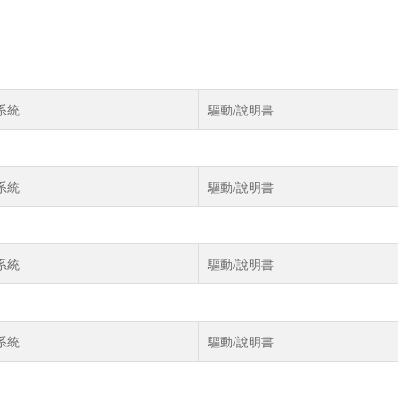
系統
驅動/說明書
系統
驅動/說明書
系統
驅動/說明書
系統
驅動/說明書