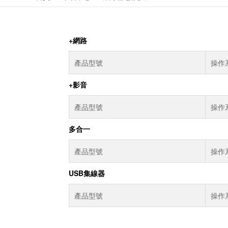
+網路
產品型號
操作
+影音
產品型號
操作
多合一
產品型號
操作
USB集線器
產品型號
操作