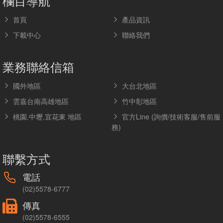
欄目導航
首頁
產品資訊
下載中心
聯絡我們
業務聯絡信箱
國外地區
大台北地區
雲嘉台南高雄地區
竹中彰地區
桃園.中壢.宜花東 地區
官方Line (詢價/技術客服/售前服
務)
聯繫方式
電話
(02)5578-6777
傳真
(02)5578-6555