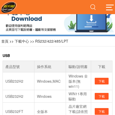
首頁
>>
下載中心
>>
RS232/422/485/LPT
USB
產品型號
操作系統
驅動/說明書
下載
Windows 全
USB232H2
Windows,MAC
版本(無
下載
win11)
WIN11專用
USB232H2
Windows
下載
驅動
晶片廠官網
USB232FT
全版本
下載(請依照
下載