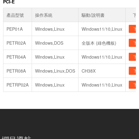
PCI-E
產品型號
操作系統
驅動/說明書
下
PEP01A
Windows,Linux
Windows11/10,Linux
下
PETR02A
Windows,DOS
全版本 (綠色機板)
下
PETR04A
Windows,Linux
Windows11/10,Linux
下
PETR08A
Windows,Linux,DOS
CH38X
下
PETRP02A
Windows,Linux
Windows11/10,Linux
下