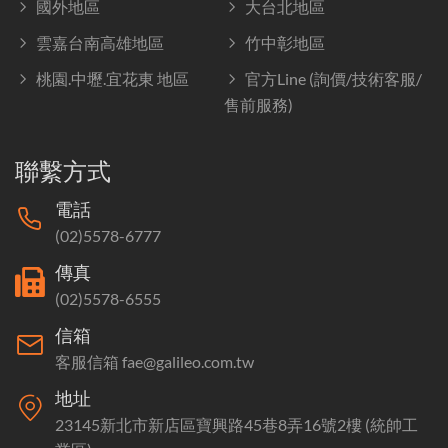
國外地區
大台北地區
雲嘉台南高雄地區
竹中彰地區
桃園.中壢.宜花東 地區
官方Line (詢價/技術客服/
售前服務)
聯繫方式
電話
(02)5578-6777
傳真
(02)5578-6555
信箱
客服信箱 fae@galileo.com.tw
地址
23145新北市新店區寶興路45巷8弄16號2樓 (統帥工