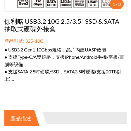
1
/
3
伽利略 USB3.2 10G 2.5/3.5" SSD & SATA
抽取式硬碟外接盒
產品型號: 325-10G
● USB3.2 Gen1 10Gbps規格，晶片內建UASP效能
● 支援Type-C/A雙規格，支援iPhone/Android手機/平板/電
腦等設備
● 支援SATA 2.5吋硬碟/SSD，SATA3.5吋硬碟(支援20TB以
上)
● 獨立電源開關，具備自動復電/節能省電設計
● 抽取式+鋁合金外殼設計(附贈立式座架)具備LED指示燈。
隨插即用免驅動
產品描述