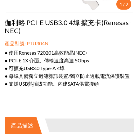
1
/
2
伽利略 PCI-E USB3.0 4埠 擴充卡(Renesas-
NEC)
產品型號: PTU304N
● 使用Renesas 720201高效能晶(NEC)
● PCI-E 1X 介面。傳輸速度高達 5Gbps
● 可擴充USB3.0 Type-A 4埠
● 每埠具備獨立過濾雜訊裝置/獨立防止過載電流保護裝置
● 支援USB熱插拔功能。內建SATA供電接頭
產品描述