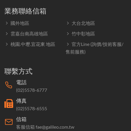
業務聯絡信箱
國外地區
大台北地區
雲嘉台南高雄地區
竹中彰地區
桃園.中壢.宜花東 地區
官方Line (詢價/技術客服/
售前服務)
聯繫方式
電話
(02)5578-6777
傳真
(02)5578-6555
信箱
客服信箱 fae@galileo.com.tw