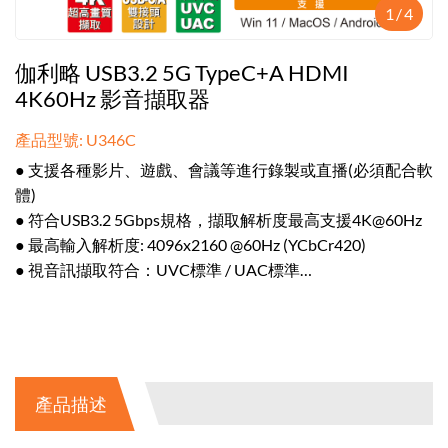
1
/
4
伽利略 USB3.2 5G TypeC+A HDMI
4K60Hz 影音擷取器
產品型號: U346C
● 支援各種影片、遊戲、會議等進行錄製或直播(必須配合軟
體)
● 符合USB3.2 5Gbps規格，擷取解析度最高支援4K@60Hz
● 最高輸入解析度: 4096x2160 @60Hz (YCbCr420)
● 視音訊擷取符合：UVC標準 / UAC標準
● 支援大部分影音擷取軟體(如:VLC、OBS、Amcap等，需自
行下載)
產品描述