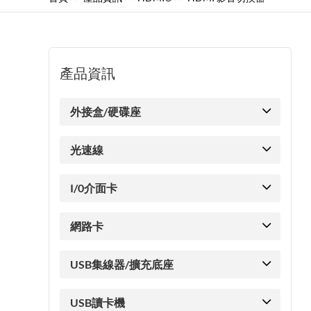
產品資訊
外接盒/硬碟座
光速線
I/0介面卡
網路卡
USB集線器/擴充底座
USB讀卡機