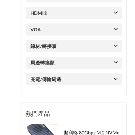
HDMI®
VGA
線材/轉接頭
周邊轉換類
充電/傳輸周邊
熱門產品
伽利略 80Gbps M.2 NVMe