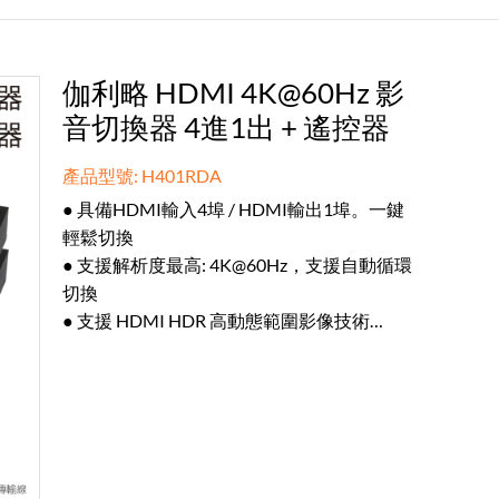
伽利略 HDMI 4K@60Hz 影
音切換器 4進1出 + 遙控器
產品型號: H401RDA
● 具備HDMI輸入4埠 / HDMI輸出1埠。一鍵
輕鬆切換
● 支援解析度最高: 4K@60Hz，支援自動循環
切換
● 支援 HDMI HDR 高動態範圍影像技術
● 支援影音分離，具備3.5mm音源 / 光纖音源
輸出孔
● 支援遠程遙控 / 手動按鈕切換