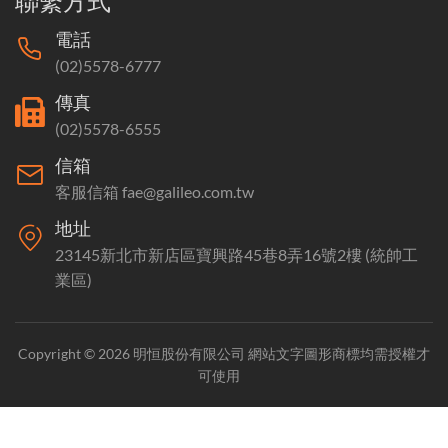
聯繫方式
電話
(02)5578-6777
傳真
(02)5578-6555
信箱
客服信箱 fae@galileo.com.tw
地址
23145新北市新店區寶興路45巷8弄16號2樓 (統帥工
業區)
Copyright © 2026 明恒股份有限公司 網站文字圖形商標均需授權才
可使用