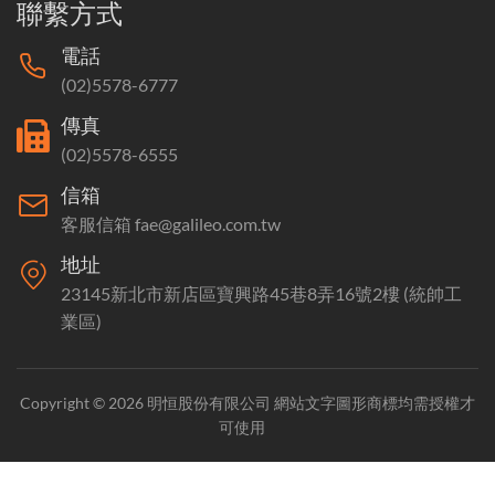
聯繫方式
電話
(02)5578-6777
傳真
(02)5578-6555
信箱
客服信箱 fae@galileo.com.tw
地址
23145新北市新店區寶興路45巷8弄16號2樓 (統帥工
業區)
Copyright © 2026 明恒股份有限公司 網站文字圖形商標均需授權才
可使用