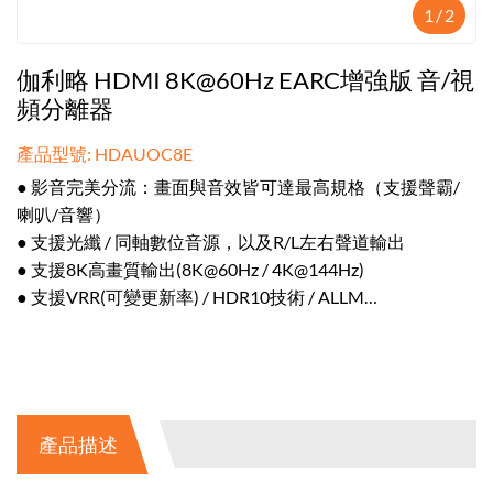
1
/
2
伽利略 HDMI 8K@60Hz EARC增強版 音/視
頻分離器
產品型號: HDAUOC8E
● 影音完美分流：畫面與音效皆可達最高規格（支援聲霸/
喇叭/音響）
● 支援光纖 / 同軸數位音源，以及R/L左右聲道輸出
● 支援8K高畫質輸出(8K@60Hz / 4K@144Hz)
● 支援VRR(可變更新率) / HDR10技術 / ALLM
● 隨插即用免驅動，具備LED指示燈號
產品描述