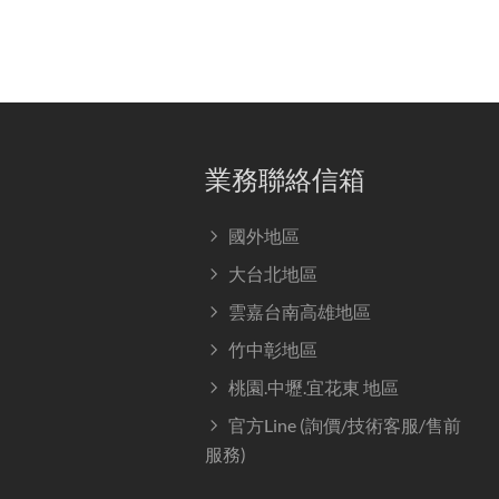
業務聯絡信箱
國外地區
大台北地區
雲嘉台南高雄地區
竹中彰地區
桃園.中壢.宜花東 地區
官方Line (詢價/技術客服/售前
服務)