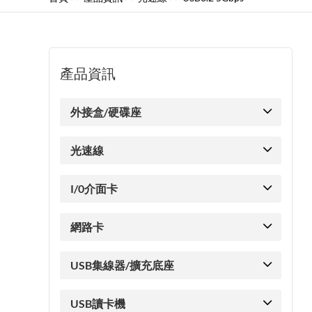
產品資訊
外接盒/硬碟座
光速線
I/0介面卡
網路卡
USB集線器/擴充底座
USB讀卡機