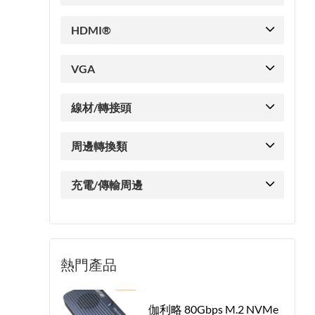
HDMI®
VGA
線材/轉接頭
周邊轉換類
充電/傳輸周邊
熱門產品
伽利略 80Gbps M.2 NVMe