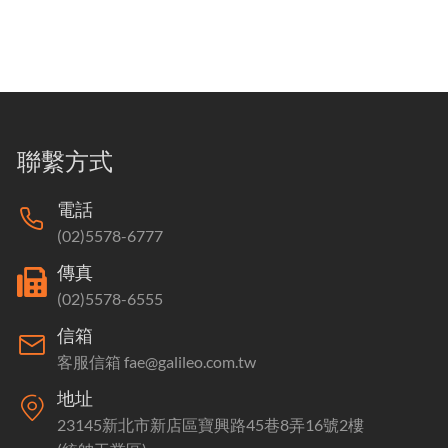
聯繫方式
電話
(02)5578-6777
傳真
(02)5578-6555
信箱
客服信箱 fae@galileo.com.tw
地址
23145新北市新店區寶興路45巷8弄16號2樓