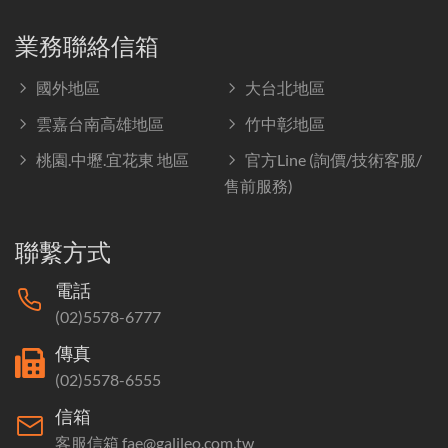
業務聯絡信箱
國外地區
大台北地區
雲嘉台南高雄地區
竹中彰地區
桃園.中壢.宜花東 地區
官方Line (詢價/技術客服/
售前服務)
聯繫方式
電話
(02)5578-6777
傳真
(02)5578-6555
信箱
客服信箱 fae@galileo.com.tw