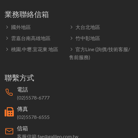
業務聯絡信箱
國外地區
大台北地區
雲嘉台南高雄地區
竹中彰地區
桃園.中壢.宜花東 地區
官方Line (詢價/技術客服/
售前服務)
聯繫方式
電話
(02)5578-6777
傳真
(02)5578-6555
信箱
客服信箱 fae@galileo.com.tw