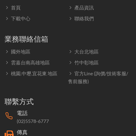
首頁
產品資訊
下載中心
聯絡我們
業務聯絡信箱
國外地區
大台北地區
雲嘉台南高雄地區
竹中彰地區
桃園.中壢.宜花東 地區
官方Line (詢價/技術客服/
售前服務)
聯繫方式
電話
(02)5578-6777
傳真